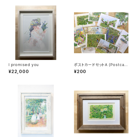
I promised you
ポストカードセットA (Postcard
set A)
¥22,000
¥200